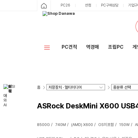
PC26
싼컴
PC구매상담
기업구
PC견적
역경매
조립PC
게
홈
ASRock DeskMini X600 USB
8500G
740M
(AMD) X600
OS미포함
150W
A