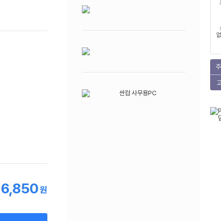
없
주
16,850
원