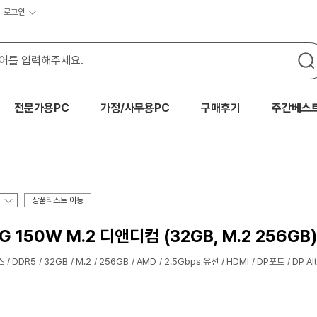
로그인
전문가용PC
가정/사무용PC
구매후기
주간베스
상품리스트 이동
0G 150W M.2 디앤디컴 (32GB, M.2 256GB)
스
DDR5
32GB
M.2
256GB
AMD
2.5Gbps 유선
HDMI
DP포트
DP Al