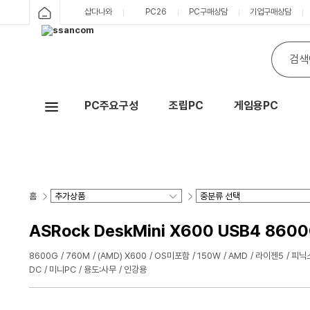
샵다나와
PC26
PC구매상담
기업구매상담
PC주요구성
조립PC
게임용PC
Hot
홈
ASRock DeskMini X600 USB4 860
8600G
760M
(AMD) X600
OS미포함
150W
AMD
라이젠5
피닉
DC
미니PC
용도:사무
인강용