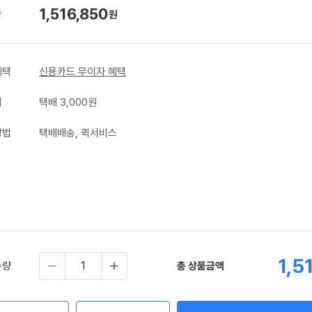
1,516,850
가
원
혜택
신용카드 무이자 혜택
비
택배 3,000원
방법
택배배송, 퀵서비스
1,5
수량
총 상품금액