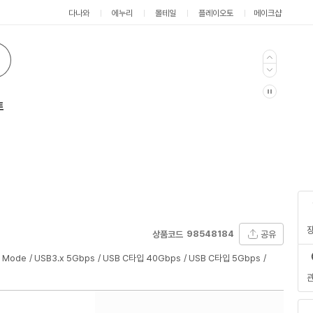
다나와
에누리
몰테일
플레이오토
메이크샵
트
98548184
공유
상품코드
t Mode
USB3.x 5Gbps
USB C타입 40Gbps
USB C타입 5Gbps