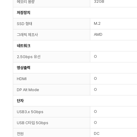
32GB
메모리 용량
저장장치
M.2
SSD 형태
AMD
그래픽 제조사
네트워크
O
2.5Gbps 유선
영상출력
O
HDMI
O
DP Alt Mode
단자
O
USB3.x 5Gbps
O
USB C타입 5Gbps
DC
전원