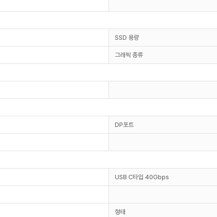
SSD 용량
그래픽 종류
DP포트
USB C타입 40Gbps
형태