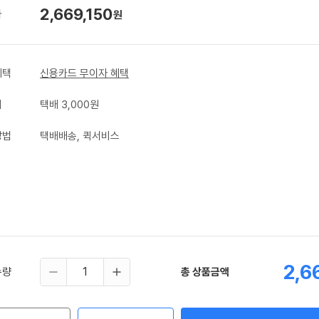
2,669,150
가
원
혜택
신용카드 무이자 혜택
비
택배 3,000원
방법
택배배송, 퀵서비스
2,6
수량
총 상품금액