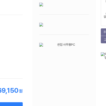
없
주
69,150
원