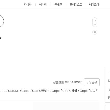
다나와
에누리
몰테일
플레이오토
메이크샵
트
98548205
공유
상품코드
Mode
USB3.x 5Gbps
USB C타입 40Gbps
USB C타입 5Gbps
DC