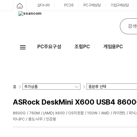
샵다나와
PC26
PC구매상담
기업구매상담
PC주요구성
조립PC
게임용PC
Hot
홈
ASRock DeskMini X600 USB4 8600
8600G
760M
(AMD) X600
OS미포함
150W
AMD
라이젠5
피닉
미니PC
용도:사무
인강용