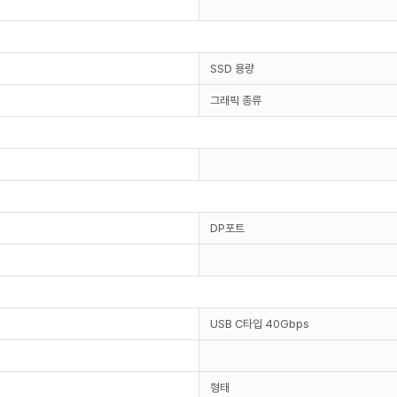
SSD 용량
그래픽 종류
DP포트
USB C타입 40Gbps
형태