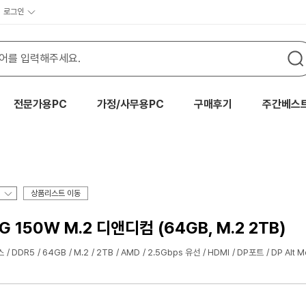
로그인
전문가용PC
가정/사무용PC
구매후기
주간베스
상품리스트 이동
G 150W M.2 디앤디컴 (64GB, M.2 2TB)
스
DDR5
64GB
M.2
2TB
AMD
2.5Gbps 유선
HDMI
DP포트
DP Alt 