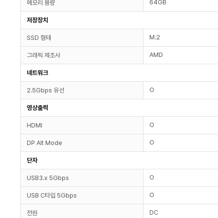
64GB
메모리 용량
저장장치
M.2
SSD 형태
AMD
그래픽 제조사
네트워크
O
2.5Gbps 유선
영상출력
O
HDMI
O
DP Alt Mode
단자
O
USB3.x 5Gbps
O
USB C타입 5Gbps
DC
전원