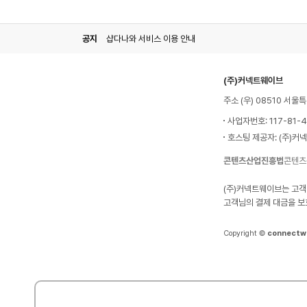
공지
샵다나와 서비스 이용 안내
(주)커넥트웨이브
주소 (우) 08510 서
사업자번호: 117-81-
호스팅 제공자: (주)커
콘텐츠산업진흥법
콘텐츠
(주)커넥트웨이브는 고객
고객님의 결제 대금을 보
Copyright ©
connectw