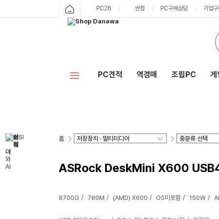
PC26
싼컴
PC구매상담
기업구
PC견적
역경매
조립PC
게
홈
ASRock DeskMini X600 USB
8700G
780M
(AMD) X600
OS미포함
150W
A