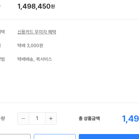
1,498,450
가
원
혜택
신용카드 무이자 혜택
비
택배 3,000원
방법
택배배송, 퀵서비스
1,4
수량
총 상품금액