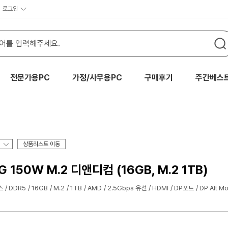
로그인
전문가용PC
가정/사무용PC
구매후기
주간베스
상품리스트 이동
G 150W M.2 디앤디컴 (16GB, M.2 1TB)
스
DDR5
16GB
M.2
1TB
AMD
2.5Gbps 유선
HDMI
DP포트
DP Alt M