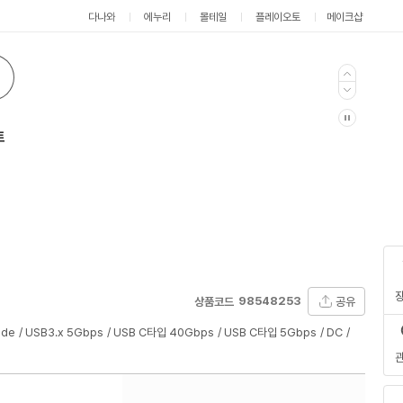
다나와
에누리
몰테일
플레이오토
메이크샵
트
98548253
공유
상품코드
ode
USB3.x 5Gbps
USB C타입 40Gbps
USB C타입 5Gbps
DC