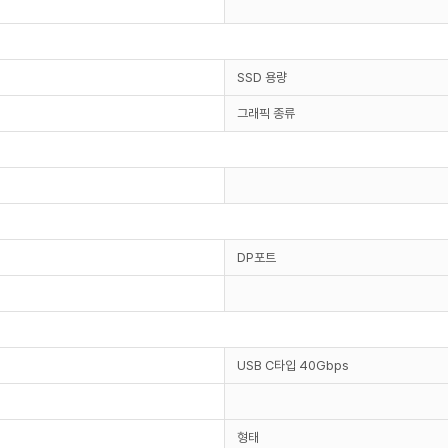
SSD 용량
그래픽 종류
DP포트
USB C타입 40Gbps
형태