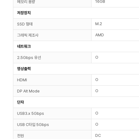
16GB
메모리 용량
저장장치
M.2
SSD 형태
AMD
그래픽 제조사
네트워크
O
2.5Gbps 유선
영상출력
O
HDMI
O
DP Alt Mode
단자
O
USB3.x 5Gbps
O
USB C타입 5Gbps
DC
전원