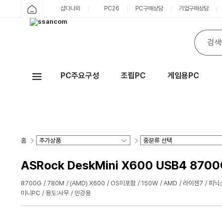
샵다나와
PC26
PC구매상담
기업구매상담
PC주요구성
조립PC
게임용PC
Hot
홈
ASRock DeskMini X600 USB4 8700
8700G
780M
(AMD) X600
OS미포함
150W
AMD
라이젠7
피닉
미니PC
용도:사무
인강용