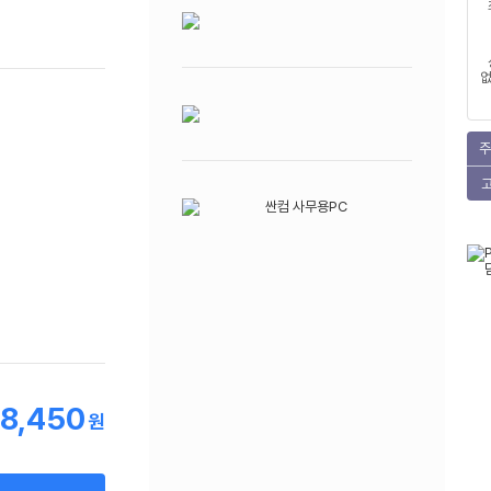
없
주
98,450
원