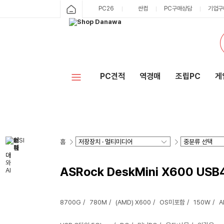
PC26
싼컴
PC구매상담
기업구
PC견적
역경매
조립PC
게
홈
ASRock DeskMini X600 USB
8700G
780M
(AMD) X600
OS미포함
150W
A