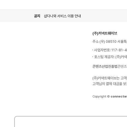
공지
샵다나와 서비스 이용 안내
(주)커넥트웨이브
주소 (우) 08510 서
사업자번호: 117-81-
호스팅 제공자: (주)커
콘텐츠산업진흥법
콘텐츠
(주)커넥트웨이브는 고객
고객님의 결제 대금을 보
Copyright ©
connectw