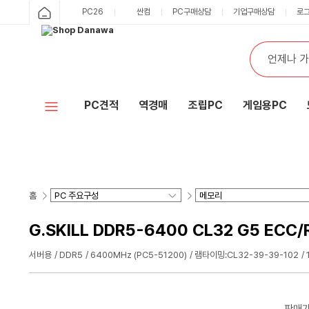
PC26
싼컴
PC구매상담
기업구매상담
로
PC견적
역경매
조립PC
게임용PC
홈
G.SKILL DDR5-6400 CL32 G5 ECC
서버용
DDR5
6400MHz (PC5-51200)
램타이밍:CL32-39-39-102
판매