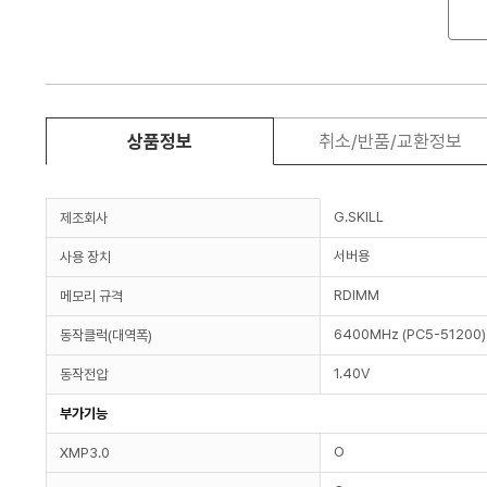
상품정보
취소/반품/교환정보
G.SKILL
제조회사
서버용
사용 장치
RDIMM
메모리 규격
6400MHz (PC5-51200)
동작클럭(대역폭)
1.40V
동작전압
부가기능
O
XMP3.0