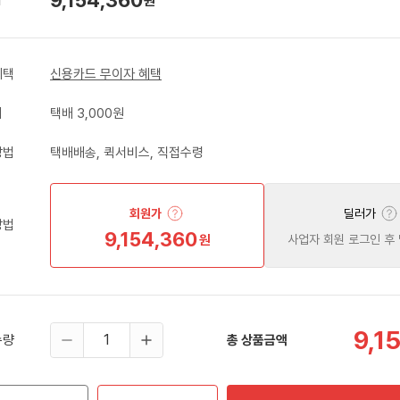
원
혜택
신용카드 무이자 혜택
비
택배 3,000원
방법
택배배송, 퀵서비스, 직접수령
회원가
딜러가
방법
9,154,360
원
사업자 회원 로그인 후
9,1
수량
총 상품금액