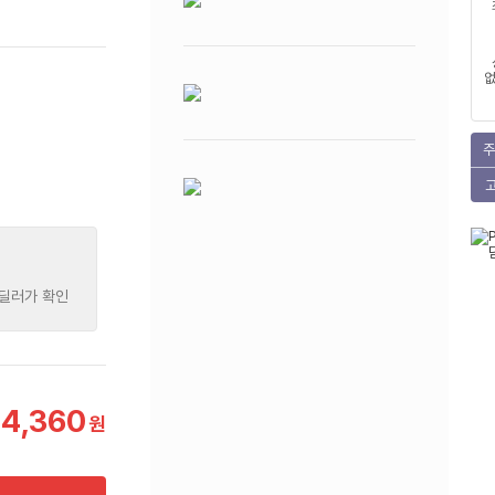
없
주
 딜러가 확인
54,360
원