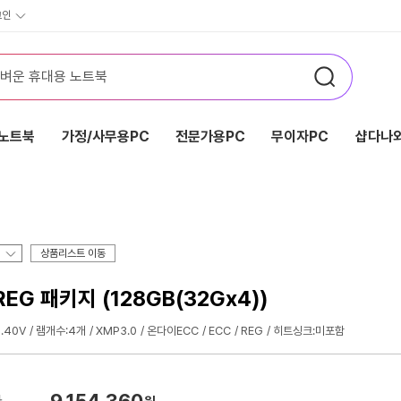
그인
노트북
가정/사무용PC
전문가용PC
무이자PC
샵다나와
상품리스트 이동
/REG 패키지 (128GB(32Gx4))
1.40V
램개수:4개
XMP3.0
온다이ECC
ECC
REG
히트싱크:미포함
9,154,360
가