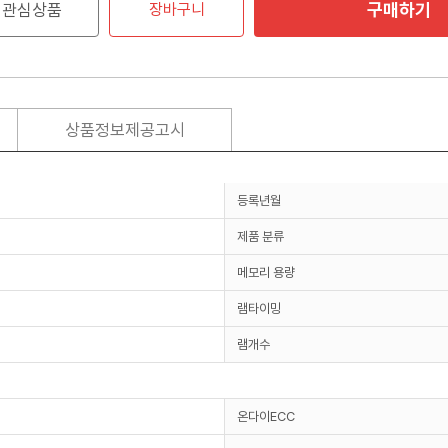
구매하기
관심상품
장바구니
상품정보제공고시
등록년월
제품 분류
메모리 용량
램타이밍
램개수
온다이ECC