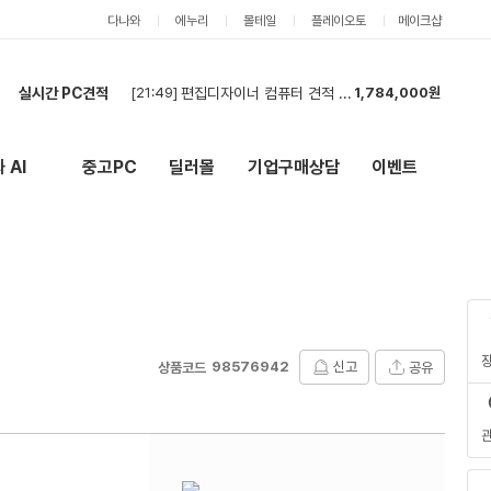
다나와
에누리
몰테일
플레이오토
메이크샵
실시간 PC견적
[21:47]
견적신청합니다.
5,914,000원
[23:08]
호환성 검사 및 선정리 이쁘게 해주시면 감사드리겠습니다
4,950,000원
[23:01]
cpu
534,000원
 AI
중고PC
딜러몰
기업구매상담
이벤트
New
외부 링크
[22:55]
현금가 견적요청합니다.
4,521,000원
[22:49]
게이밍 PC (24개월 무이자 요청)
2,285,000원
[22:40]
견적 확인해주세용
2,398,000원
[22:30]
최저가 찾아봅니다
756,000원
[21:58]
호환성 체크 및 견적 부탁드립니다.
1,147,000원
[21:51]
각 제품마다 저렴한 색상으로 맞춰주시고 24개월 무이자할부 되시는분 꼼꼼하게 검수해주실분 해주세
4,456,000원
[21:49]
편집디자이너 컴퓨터 견적 요청
1,784,000원
98576942
신고
공유
상품코드