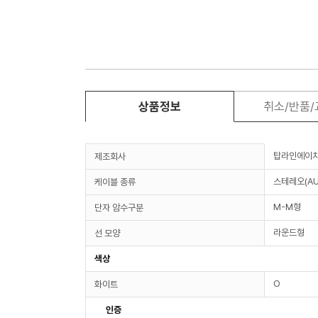
상품정보
취소/반품
탑라인에이
제조회사
스테레오(AU
케이블 종류
M-M형
단자 암수구분
라운드형
선 모양
색상
O
화이트
인증