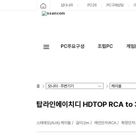
샵다나와
PC26
PC구매상담
PC주요구성
조립PC
게임
홈
탑라인에이치디 HDTOP RCA to 
스테레오(AUX) 케이블
길이:2m
메인단자:RCA
확장단자: