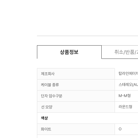
상품정보
취소/반품
탑라인에이
제조회사
스테레오(AU
케이블 종류
M-M형
단자 암수구분
라운드형
선 모양
색상
O
화이트