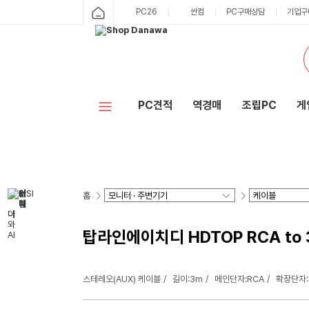
PC26
싼컴
PC구매상담
기업구
PC견적
역경매
조립PC
게
홈
탑라인에이치디 HDTOP RCA to 
스테레오(AUX) 케이블
길이:3m
메인단자:RCA
확장단자: