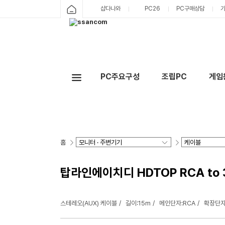
샵다나와
PC26
PC구매상담
PC주요구성
조립PC
게임
홈
탑라인에이치디 HDTOP RCA to 
스테레오(AUX) 케이블
길이:15m
메인단자:RCA
확장단자: