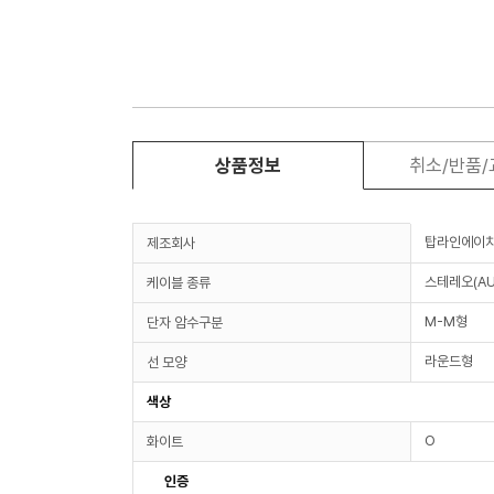
상품정보
취소/반품
탑라인에이
제조회사
스테레오(AU
케이블 종류
M-M형
단자 암수구분
라운드형
선 모양
색상
O
화이트
인증