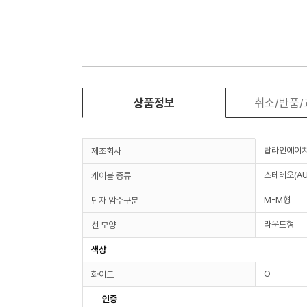
상품정보
취소/반품
탑라인에이
제조회사
스테레오(AU
케이블 종류
M-M형
단자 암수구분
라운드형
선 모양
색상
O
화이트
인증