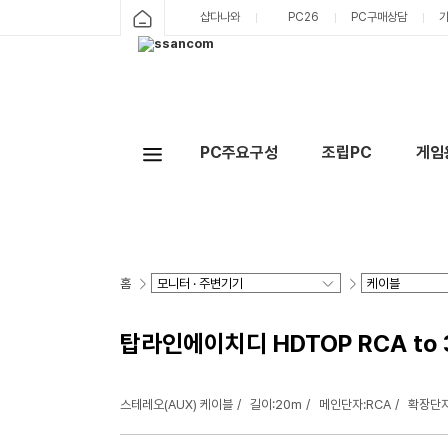
샵다나와
PC26
PC구매상담
PC주요구성
조립PC
게임
홈
탑라인에이치디 HDTOP RCA to 
스테레오(AUX) 케이블
길이:20m
메인단자:RCA
확장단자