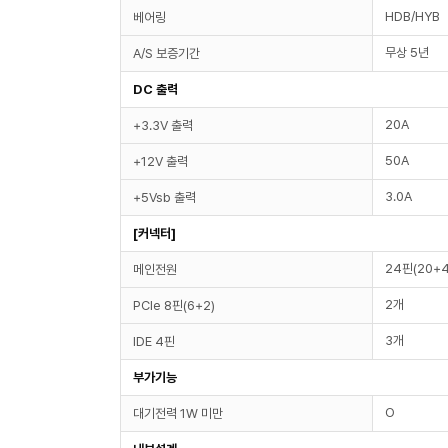
HDB/HYB
베어링
무상 5년
A/S 보증기간
DC 출력
20A
+3.3V 출력
50A
+12V 출력
3.0A
+5Vsb 출력
[커넥터]
24핀(20+4
메인전원
2개
PCIe 8핀(6+2)
3개
IDE 4핀
부가기능
O
대기전력 1W 미만