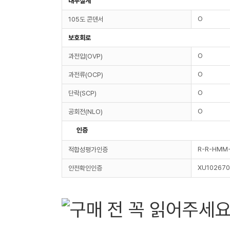
내부설계
O
105도 콘덴서
보호회로
O
과전압(OVP)
O
과전류(OCP)
O
단락(SCP)
O
공회전(NLO)
인증
R-R-HMM
적합성평가인증
XU102670
안전확인인증