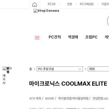
PC26
싼컴
PC구매상담
기업구
PC견적
역경매
조립PC
게
홈
마이크로닉스 COOLMAX ELITE I
ATX 파워
600W
케이블연결:케이블일체형
전압변동:±0