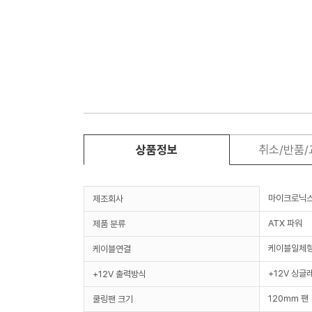
상품정보
취소/반품
마이크로닉
제조회사
ATX 파워
제품 분류
케이블일체
케이블연결
+12V 싱글
+12V 출력방식
120mm 팬
쿨링팬 크기