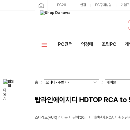
PC26
싼컴
PC구매상담
기업구
PC견적
역경매
조립PC
게
홈
탑라인에이치디 HDTOP RCA to 
스테레오(AUX) 케이블
길이:20m
메인단자:RCA
확장단자