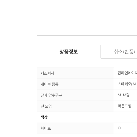
상품정보
취소/반품
탑라인에이
제조회사
스테레오(AU
케이블 종류
M-M형
단자 암수구분
라운드형
선 모양
색상
O
화이트