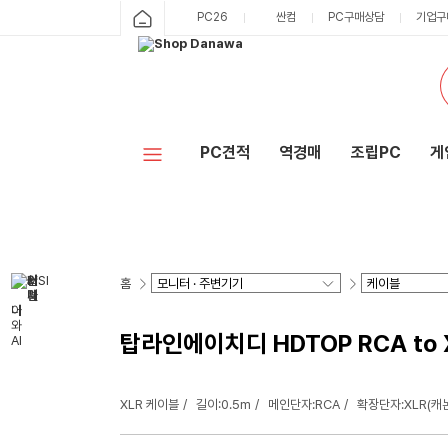
PC26
싼컴
PC구매상담
기업구
PC견적
역경매
조립PC
게
홈
탑라인에이치디 HDTOP RCA to X
XLR 케이블
길이:0.5m
메인단자:RCA
확장단자:XLR(캐