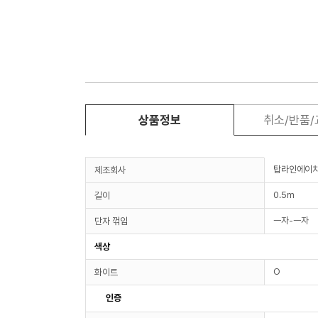
상품정보
취소/반품
탑라인에이
제조회사
0.5m
길이
ㅡ자-ㅡ자
단자 꺾임
색상
O
화이트
인증