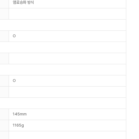
염료승화 방식
O
O
145mm
1165g