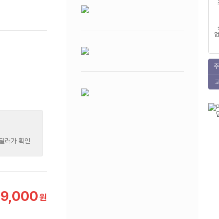
없
주
 딜러가 확인
9,000
원