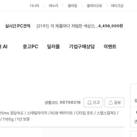
다나와
에누리
몰테일
플레이오토
메이크샵
실시간 PC견적
[21:49]
편집디자이너 컴퓨터 견적 요청
1,784,000원
[21:47]
견적신청합니다.
5,914,000원
[21:27]
최저가 부탁드립니다
6,135,000원
 AI
중고PC
딜러몰
기업구매상담
이벤트
New
외부 링크
[21:05]
현금 재견적
754,000원
[20:42]
견적
6,010,000원
[20:42]
견적신청합니다(2대).
1,319,000원
[20:41]
견적신청합니다(2대).
1,319,000원
[19:57]
2
616,000원
[19:55]
견적신청합니다.
5,857,000원
[21:51]
각 제품마다 저렴한 색상으로 맞춰주시고 24개월 무이자할부 되시는분 꼼꼼하게 검수해주실분 해주세
4,456,000원
98768216
신고
공유
상품코드
125ms 응답속도
스테빌라이저
RGB 백라이트
C타입 포트
스텝스컬쳐2
1165g
1년 보증