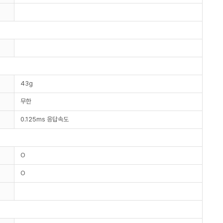
43g
무한
0.125ms 응답속도
O
O