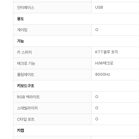
USB
인터페이스
용도
O
게이밍
기능
KTT블루 포각
키 스위치
H/W매크로
매크로 기능
8000Hz
폴링레이트
키보드구조
O
RGB 백라이트
O
스테빌라이저
O
C타입 포트
키캡