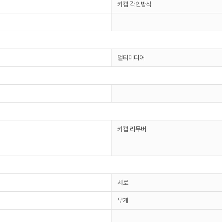
키캡 각인방식
멀티미디어
키캡 리무버
세로
무게