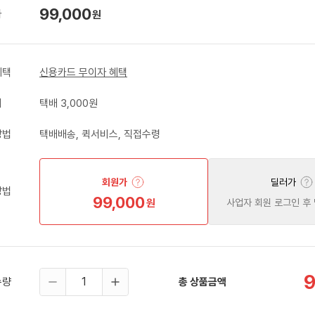
99,000
가
원
혜택
신용카드 무이자 혜택
비
택배 3,000원
방법
택배배송, 퀵서비스, 직접수령
회원가
딜러가
방법
99,000
원
사업자 회원 로그인 후
9
수량
총 상품금액