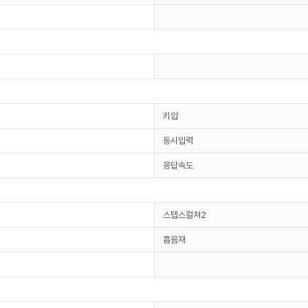
키압
동시입력
응답속도
스텝스컬쳐2
흡음재