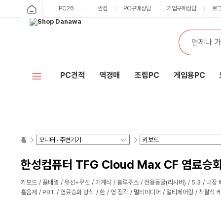
PC26
싼컴
PC구매상담
기업구매상담
로
PC견적
역경매
조립PC
게임용PC
홈
한성컴퓨터 TFG Cloud Max CF 염료
키보드
풀배열
유선+무선
기계식
블루투스
전용동글(리시버)
5.3
내장 
흡음재
PBT
염료승화 방식
한
영 정각
멀티미디어
멀티페어링
착탈식 