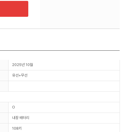
2025년 10월
유선+무선
O
내장 배터리
108키