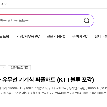
그인
노트북
가정/사무용PC
전문가용PC
무이자PC
샵다나와
상품리스트 이동
승화 유무선 기계식 퍼플하트 (KTT블루 포각)
배터리
8000mAh
108키
키압:43g
H
W매크로
동시입력:무한
8000Hz
0.
케이블
루프
키캡 리무버
청소용 브러쉬
가로:443mm
세로:145mm
높이:30mm