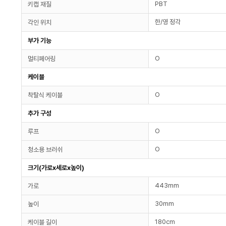
PBT
키캡 재질
한/영 정각
각인 위치
부가 기능
O
멀티페어링
케이블
O
착탈식 케이블
추가 구성
O
루프
O
청소용 브러쉬
크기(가로x세로x높이)
443mm
가로
30mm
높이
180cm
케이블 길이