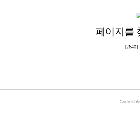
페이지를 
[264
Copyrightⓒ
da