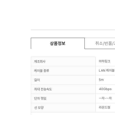
상품정보
취소/반품
마하링크
제조회사
LAN 케이블
케이블 종류
5m
길이
40Gbps
최대 전송속도
ㅡ자-ㅡ자
단자 꺾임
라운드형
선 모양