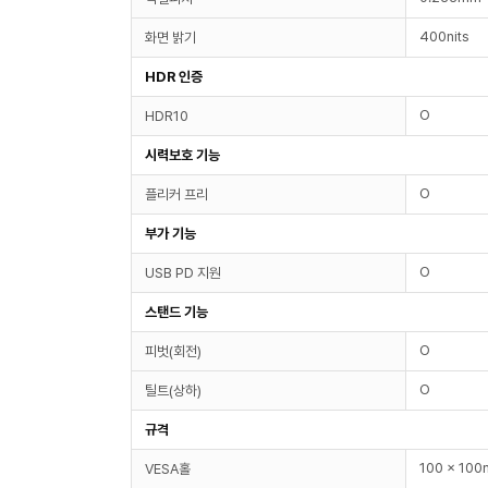
400nits
화면 밝기
HDR 인증
O
HDR10
시력보호 기능
O
플리커 프리
부가 기능
O
USB PD 지원
스탠드 기능
O
피벗(회전)
O
틸트(상하)
규격
100 x 10
VESA홀