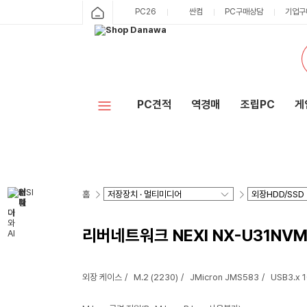
PC26
싼컴
PC구매상담
기업구
PC견적
역경매
조립PC
게
홈
리버네트워크 NEXI NX-U31NVM
외장 케이스
M.2 (2230)
JMicron JMS583
USB3.x 