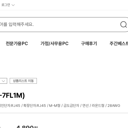
로그인
전문가용PC
가정/사무용PC
구매후기
주간베스
상품리스트 이동
-7FL1M)
메인단자:RJ45
확장단자:RJ45
M-M형
금도금단자
연선
라운드형
28AWG
4,890
가