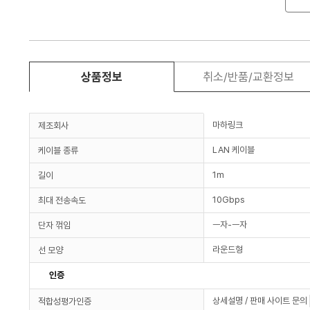
상품정보
취소/반품/교환정보
마하링크
제조회사
LAN 케이블
케이블 종류
1m
길이
10Gbps
최대 전송속도
ㅡ자-ㅡ자
단자 꺾임
라운드형
선 모양
인증
상세설명 / 판매 사이트 문의
적합성평가인증