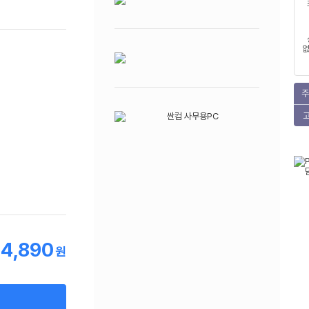
없
주
4,890
원