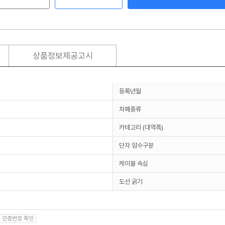
상품정보제공고시
등록년월
차폐종류
카테고리 (대역폭)
단자 암수구분
케이블 속심
도선 굵기
인증번호 확인