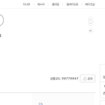
다나와
에누리
몰테일
플레이오토
메이크샵
트
98776847
공유
상품코드