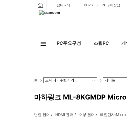
샵다나와
PC26
PC구매상담
게임
PC주요구성
조립PC
홈
마하링크 ML-8KGMDP Micro H
변환 젠더
HDMI 젠더
소형 젠더
메인단자:Micro HDM