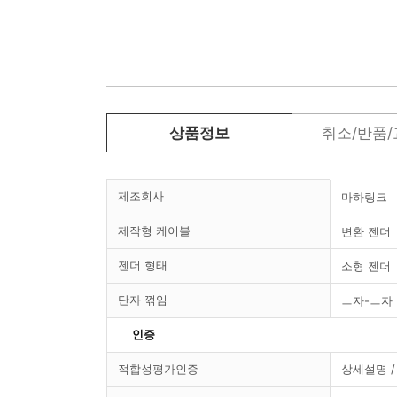
상품정보
취소/반품
제조회사
마하링크
제작형 케이블
변환 젠더
젠더 형태
소형 젠더
단자 꺾임
ㅡ자-ㅡ자
인증
적합성평가인증
상세설명 /