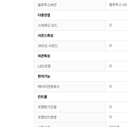
블루투스 v5
블루투스버전
다중연결
O
스테레오 모드
사운드특징
O
360도 사운드
외관특징
O
LED조명
편의기능
O
배터리잔량표시
컨트롤
O
조명밝기조절
O
조명모드변경