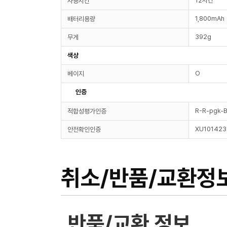
12시간
사용시간
1,800mAh
배터리용량
392g
무게
색상
O
베이지
인증
R-R-pgk-
적합성평가인증
XU101423
안전확인인증
취소/반품/교환정
반품/교환 정보