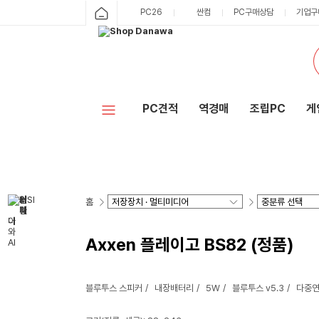
PC26
싼컴
PC구매상담
기업구
PC견적
역경매
조립PC
게
홈
Axxen 플레이고 BS82 (정품)
블루투스 스피커
내장배터리
5W
블루투스 v5.3
다중연