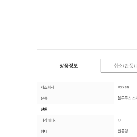
상품정보
취소/반품
Axxen
제조회사
블루투스 스
분류
전원
O
내장배터리
원통형
형태