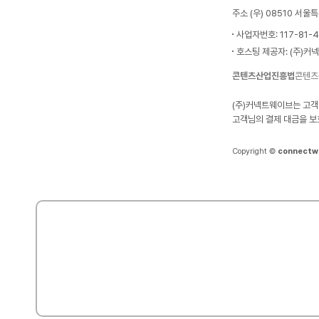
주소 (우) 08510 서
사업자번호: 117-81-
호스팅 제공자: (주)커
콘텐츠산업진흥법
콘텐츠
(주)커넥트웨이브는 고객
고객님의 결제 대금을 보
Copyright ©
connectw