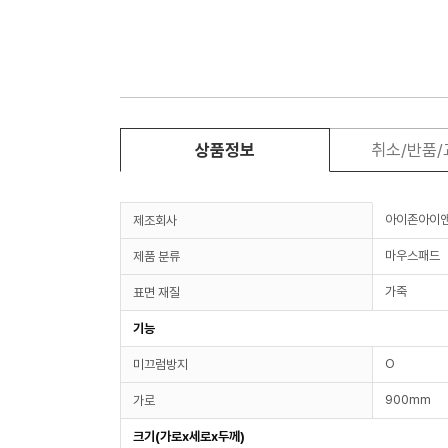
상품정보
취소/반품
아이존아이
제조회사
마우스패드
제품 분류
가죽
표면 재질
기능
O
미끄럼방지
900mm
가로
크기(가로x세로x두께)