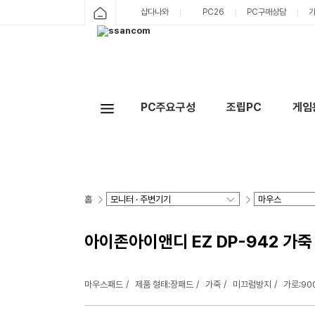
샵다나와
PC26
PC구매상담
PC주요구성
조립PC
게임
홈
아이존아이앤디 EZ DP-942 가죽
마우스패드
제품 형태:장패드
가죽
미끄럼방지
가로:90