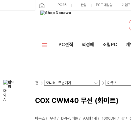
PC26
싼컴
PC구매상담
기업구
PC견적
역경매
조립PC
게
홈
COX CWM40 무선 (화이트)
마우스
무선
DPI+5버튼
AA형 1개
1600DPI
광