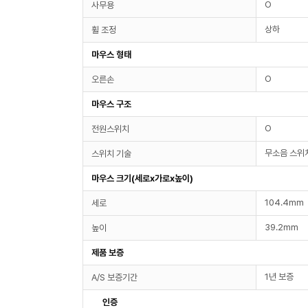
O
사무용
상하
휠 조정
마우스 형태
O
오른손
마우스 구조
O
전원스위치
무소음 스위
스위치 기술
마우스 크기(세로x가로x높이)
104.4mm
세로
39.2mm
높이
제품 보증
1년 보증
A/S 보증기간
인증