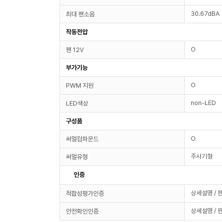
30.67dBA
최대 팬소음
작동전압
O
팬 12V
부가기능
O
PWM 지원
non-LED
LED색상
구성품
O
써멀컴파운드
주사기형
써멀유형
인증
상세설명 / 
적합성평가인증
상세설명 / 
안전확인인증