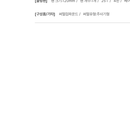
[쿨링팬]
팬 크기:120mm
팬 개수:1개
25T
4핀
베어
[구성품/기타]
써멀컴파운드
써멀유형:주사기형