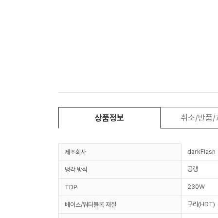
상품정보
취소/반품
darkFlash
제조회사
공랭
냉각 방식
230W
TDP
구리(HDT)
베이스/워터블록 재질