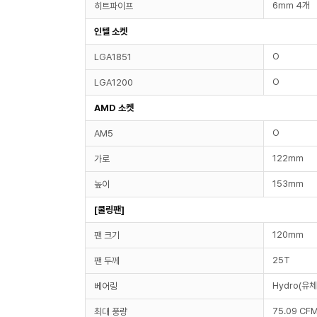
6mm 4개
히트파이프
인텔 소켓
O
LGA1851
O
LGA1200
AMD 소켓
O
AM5
122mm
가로
153mm
높이
[쿨링팬]
120mm
팬 크기
25T
팬 두께
Hydro(유체
베어링
75.09 CF
최대 풍량