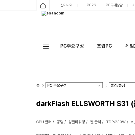
샵다나와
PC26
PC구매상담
PC주요구성
조립PC
게임
홈
darkFlash ELLSWORTH S31 
CPU 쿨러
공랭
싱글타워형
팬 쿨러
TDP:230W
A