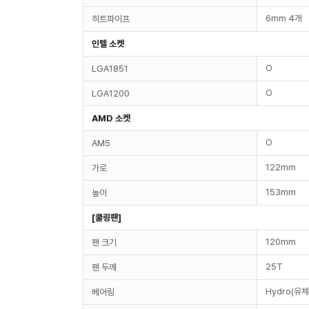
6mm 4개
히트파이프
인텔 소켓
O
LGA1851
O
LGA1200
AMD 소켓
O
AM5
122mm
가로
153mm
높이
[쿨링팬]
120mm
팬 크기
25T
팬 두께
Hydro(유체
베어링