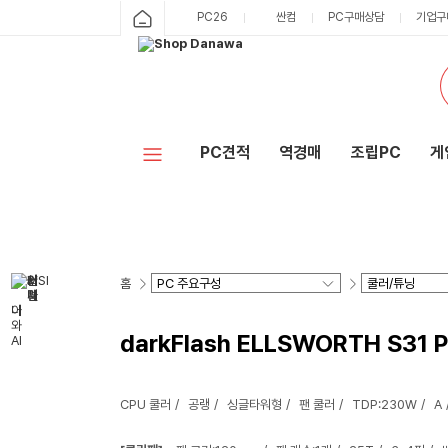
PC26
싼컴
PC구매상담
기업구
PC견적
역경매
조립PC
게
홈
darkFlash ELLSWORTH S31 
CPU 쿨러
공랭
싱글타워형
팬 쿨러
TDP:230W
A