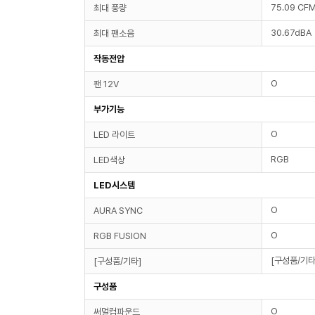
75.09 CF
최대 풍량
30.67dBA
최대 팬소음
작동전압
O
팬 12V
부가기능
O
LED 라이트
RGB
LED색상
LED시스템
O
AURA SYNC
O
RGB FUSION
[구성품/기타
[구성품/기타]
구성품
O
써멀컴파운드