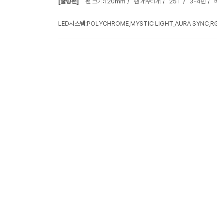
[쿨링팬]
팬 크기:120mm
팬 개수:1개
25T
3-4핀
LED시스템:POLYCHROME,MYSTIC LIGHT,AURA SYNC,RG