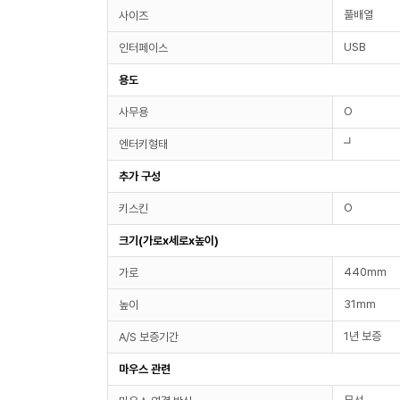
풀배열
사이즈
USB
인터페이스
용도
O
사무용
┛
엔터키형태
추가 구성
O
키스킨
크기(가로x세로x높이)
440mm
가로
31mm
높이
1년 보증
A/S 보증기간
마우스 관련