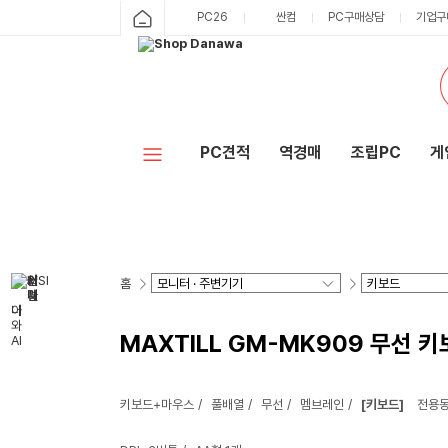
PC26
싼컴
PC구매상담
기업구
PC견적
역경매
조립PC
게
홈
MAXTILL GM-MK909 무선 키
키보드+마우스
풀배열
무선
멤브레인
[키보드]
전용동