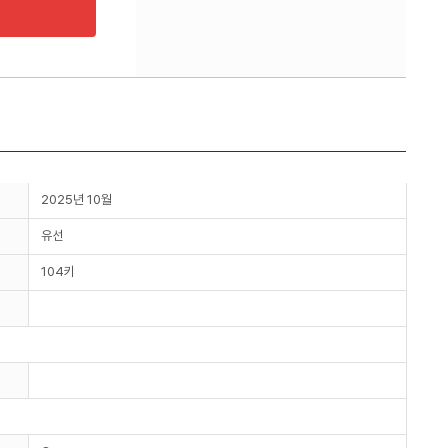
2025년 10월
유선
104키