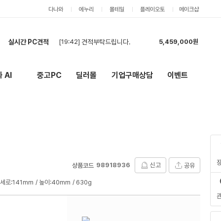
다나와
에누리
몰테일
플레이오토
메이크샵
실시간 PC견적
[19:35]
견적부탁드립니다.
5,404,000원
[19:24]
견적부탁합니다.
5,404,000원
[18:05]
견적부탁드립니다~
5,118,000원
 AI
중고PC
딜러몰
기업구매상담
이벤트
New
외부 링크
[17:57]
견적 최저가 기준으로 구매합니다
1,835,000원
[17:24]
최저가로 견적 부탁드립니다!
4,187,000원
[17:23]
최저가 원합니다
2,885,000원
[17:16]
견적 부탁드립니다!
3,552,000원
[17:10]
현금 최저가 입찰 부탁드려요.
8,533,000원
[17:07]
현금 최저가 입찰 부탁드려요.
8,533,000원
[19:42]
견적부탁드립니다.
5,459,000원
98918936
신고
공유
상품코드
세로:141mm
높이:40mm
630g