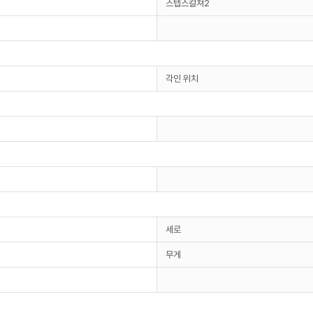
스텝스컬쳐2
각인 위치
세로
무게