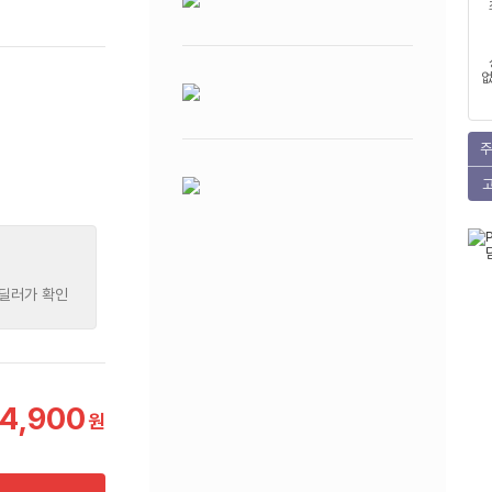
없
주
 딜러가 확인
4,900
원