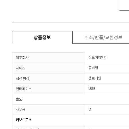
상품정보
취소/반품/교환정보
상도아이앤티
제조회사
풀배열
사이즈
멤브레인
접점 방식
USB
인터페이스
용도
O
사무용
키보드구조