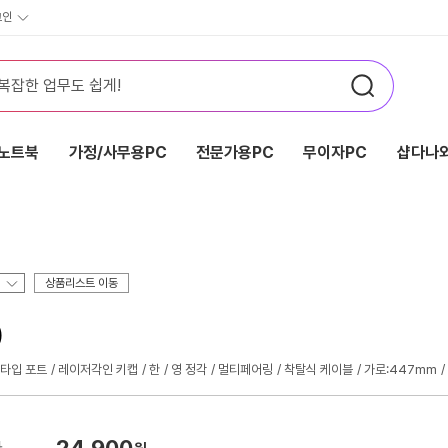
그인
노트북
가정/사무용PC
전문가용PC
무이자PC
샵다나와
상품리스트 이동
)
C타입 포트
레이저각인 키캡
한
영 정각
멀티페어링
착탈식 케이블
가로:447mm
24,900
가