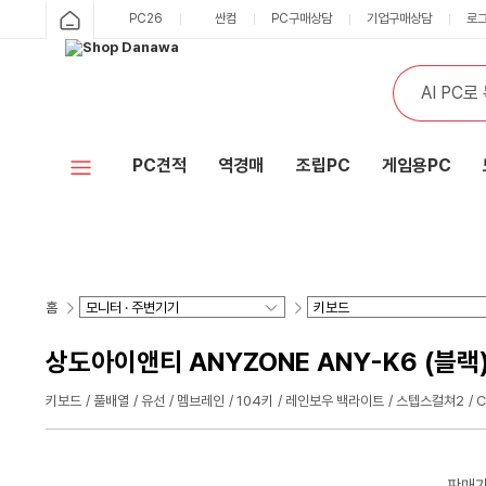
PC26
싼컴
PC구매상담
기업구매상담
로
PC견적
역경매
조립PC
게임용PC
홈
상도아이앤티 ANYZONE ANY-K6 (블랙
키보드
풀배열
유선
멤브레인
104키
레인보우 백라이트
스텝스컬쳐2
판매