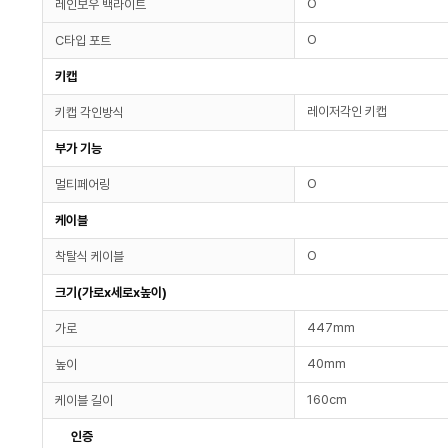
O
레인보우 백라이트
O
C타입 포트
키캡
레이저각인 키캡
키캡 각인방식
부가 기능
O
멀티페어링
케이블
O
착탈식 케이블
크기(가로x세로x높이)
447mm
가로
40mm
높이
160cm
케이블 길이
인증