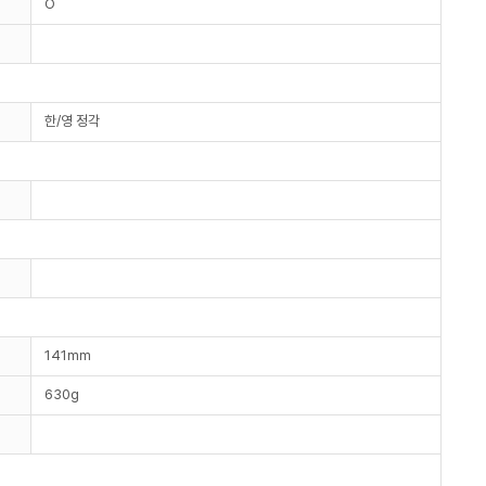
O
한/영 정각
141mm
630g