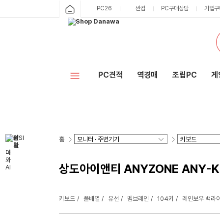
PC26
싼컴
PC구매상담
기업구
PC견적
역경매
조립PC
게
홈
상도아이앤티 ANYZONE ANY-K
키보드
풀배열
유선
멤브레인
104키
레인보우 백라