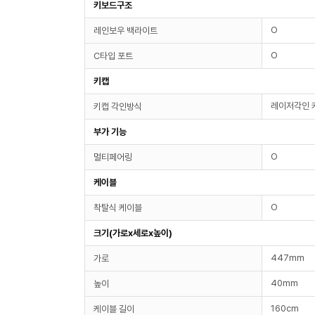
키보드구조
O
레인보우 백라이트
O
C타입 포트
키캡
레이저각인 
키캡 각인방식
부가 기능
O
멀티페어링
케이블
O
착탈식 케이블
크기(가로x세로x높이)
447mm
가로
40mm
높이
160cm
케이블 길이