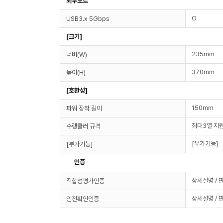
외부포트
O
USB3.x 5Gbps
[크기]
235mm
너비(W)
370mm
높이(H)
[호환성]
150mm
파워 장착 길이
최대3열 지
수랭쿨러 규격
[부가기능]
[부가기능]
인증
상세설명 / 
적합성평가인증
상세설명 / 
안전확인인증