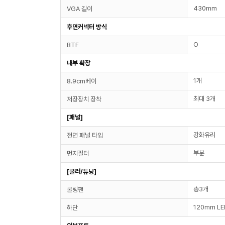
430mm
VGA 길이
후면커넥터 방식
O
BTF
내부 확장
1개
8.9cm베이
최대 3개
저장장치 장착
[패널]
강화유리
전면 패널 타입
부분
먼지필터
[쿨러/튜닝]
총3개
쿨링팬
120mm LE
하단