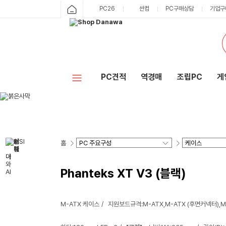
PC26
싼컴
PC구매상담
기업구
PC견적
역경매
조립PC
게
홈
Phanteks XT V3 (블랙)
M-ATX 케이스
지원보드규격:M-ATX,M-ATX (후면커넥터),M