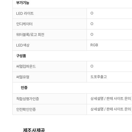
부가기능
O
LED 라이트
O
인디케이터
O
워터블록/로고 회전
RGB
LED색상
구성품
O
써멀컴파운드
도포후출고
써멀유형
인증
상세설명 / 판매 사이트 문의
적합성평가인증
상세설명 / 판매 사이트 문의
안전확인인증
제조사제공