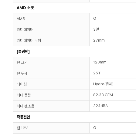
AMD 소켓
O
AM5
3열
라디에이터
27mm
라디에이터 두께
[쿨링팬]
120mm
팬 크기
25T
팬 두께
Hydro(유체)
베어링
82.33 CFM
최대 풍량
32.1dBA
최대 팬소음
작동전압
O
팬 12V