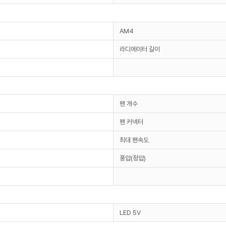
AM4
라디에이터 길이
팬 개수
팬 커넥터
최대 팬속도
풍압(정압)
LED 5V