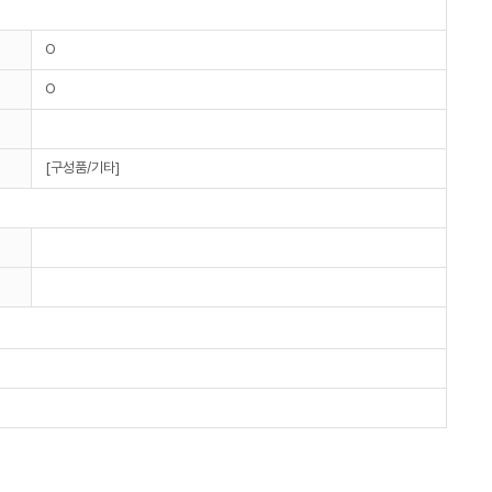
O
O
[구성품/기타]