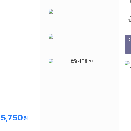
없
주
05,750
원