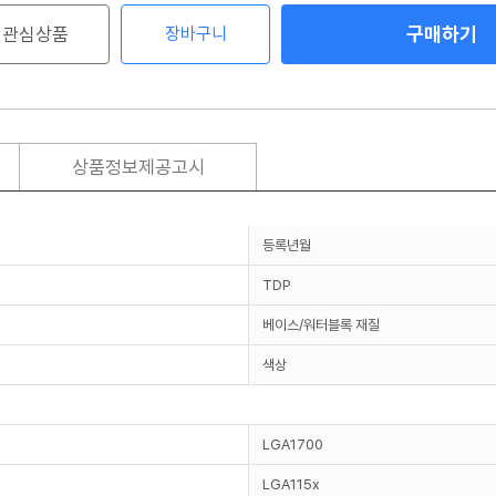
구매하기
관심상품
장바구니
상품정보제공고시
등록년월
TDP
베이스/워터블록 재질
색상
LGA1700
LGA115x