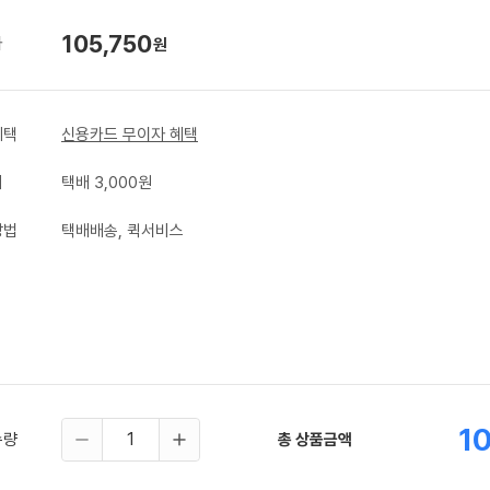
105,750
가
원
혜택
신용카드 무이자 혜택
비
택배 3,000원
방법
택배배송, 퀵서비스
1
수량
총 상품금액