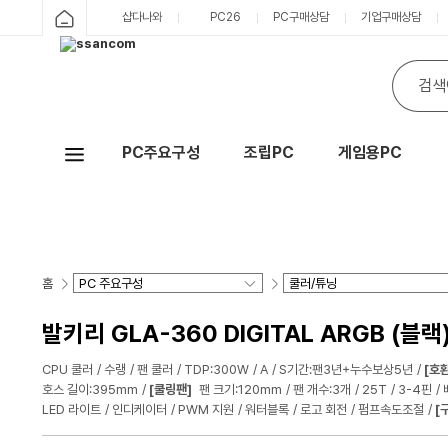
샵다나와
PC26
PC구매상담
기업구매상담
PC주요구성
조립PC
게임용PC
Hot
홈
발키리 GLA-360 DIGITAL ARGB (블랙
CPU 쿨러
수랭
팬 쿨러
TDP:300W
A
S기간:팬3년+누수보상5년
[호
호스 길이:395mm
[쿨링팬]
팬 크기:120mm
팬 개수:3개
25T
3-4핀
LED 라이트
인디케이터
PWM 지원
워터블록
로고 회전
펌프속도조절
[