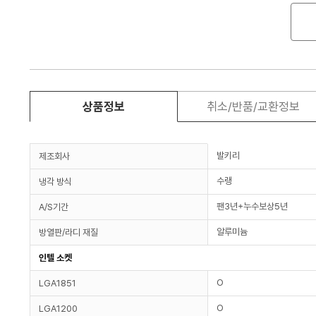
상품정보
취소/반품/교환정보
발키리
제조회사
수랭
냉각 방식
팬3년+누수보상5년
A/S기간
알루미늄
방열판/라디 재질
인텔 소켓
O
LGA1851
O
LGA1200