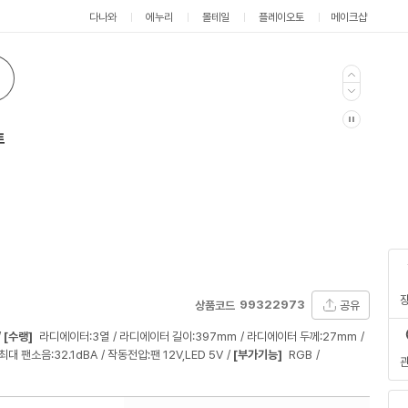
다나와
에누리
몰테일
플레이오토
메이크샵
트
99322973
공유
상품코드
[수랭]
라디에이터:3열
라디에이터 길이:397mm
라디에이터 두께:27mm
최대 팬소음:32.1dBA
작동전압:팬 12V,LED 5V
[부가기능]
RGB