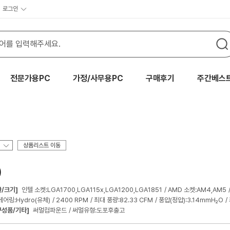
로그인
전문가용PC
가정/사무용PC
구매후기
주간베스
상품리스트 이동
)
환/크기]
인텔 소켓:LGA1700,LGA115x,LGA1200,LGA1851
AMD 소켓:AM4,AM5
베어링:Hydro(유체)
2400 RPM
최대 풍량:82.33 CFM
풍압(정압):3.14mmH₂O
구성품/기타]
써멀컴파운드
써멀유형:도포후출고