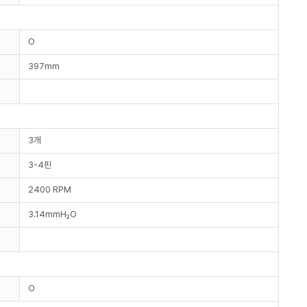
O
397mm
3개
3-4핀
2400 RPM
3.14mmH₂O
O