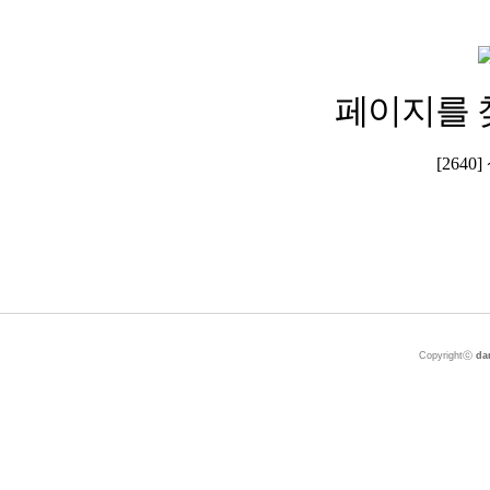
페이지를 
[264
Copyrightⓒ
da