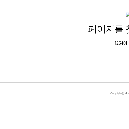
페이지를 
[264
Copyrightⓒ
da