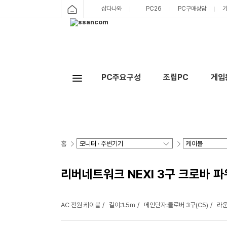
샵다나와
PC26
PC구매상담
PC주요구성
조립PC
게임
홈
리버네트워크 NEXI 3구 크로바 파워케
AC 전원 케이블
길이:1.5m
메인단자:클로버 3구(C5)
라