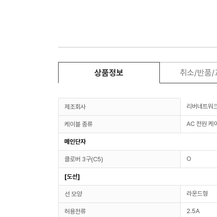
상품정보
취소/반품
리버네트워
제조회사
AC 전원 케
케이블 종류
메인단자
O
클로버 3구(C5)
[도선]
라운드형
선 모양
2.5A
허용전류