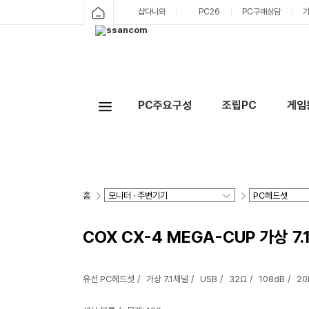
샵다나와
PC26
PC구매상담
PC주요구성
조립PC
게임
홈
COX CX-4 MEGA-CUP 가상 7
유선 PC헤드셋
가상 7.1채널
USB
32Ω
108dB
20