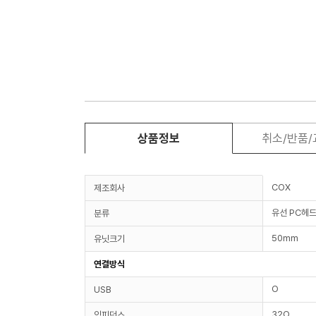
상품정보
취소/반품
COX
제조회사
유선 PC헤
분류
50mm
유닛크기
연결방식
O
USB
32Ω
임피던스