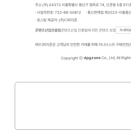
주소 (우) 04372 서울특별시 용산구 청파로 74, 신관동 5층 511
· 사업자번호: 722-88-00812
· 통신판매업 제2023-서울용산
· 호스팅 제공자: (주)디피지존
콘텐츠산업진흥법
콘텐츠산업 진흥법에 의한 콘텐츠 보호
자세히
㈜디피지존은 고객님의 안전한 거래를 위해 이니시스의 구매안전(에
dpgzone
Co., Ltd, All Righ
Copyright ⓒ