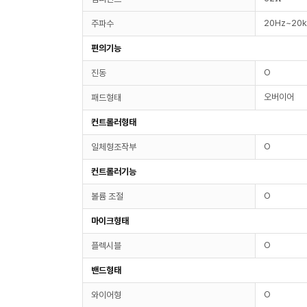
20Hz~20
주파수
편의기능
O
진동
오버이어
패드형태
컨트롤러형태
O
일체형조작부
컨트롤러기능
O
볼륨 조절
마이크형태
O
플렉시블
밴드형태
O
와이어형