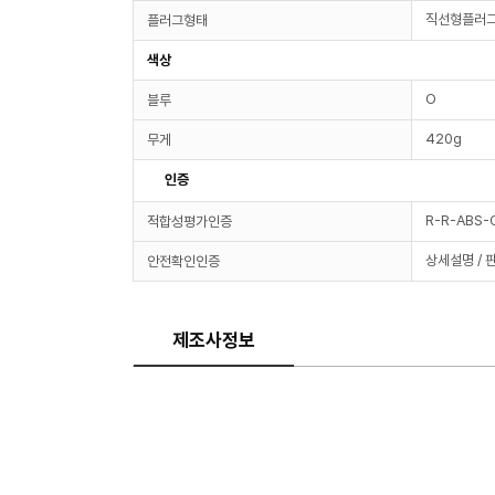
직선형플러
플러그형태
색상
O
블루
420g
무게
인증
R-R-ABS-
적합성평가인증
상세설명 / 
안전확인인증
제조사정보