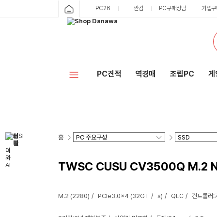
PC26
싼컴
PC구매상담
기업구
PC견적
역경매
조립PC
게
홈
TWSC CUSU CV3500Q M.2 N
M.2 (2280)
PCIe3.0x4 (32GT
s)
QLC
컨트롤러: