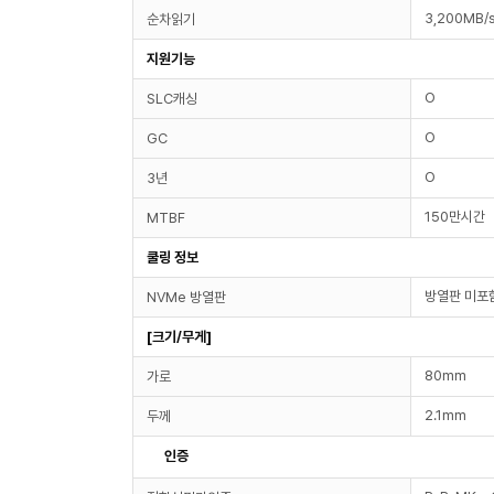
3,200MB/
순차읽기
지원기능
O
SLC캐싱
O
GC
O
3년
150만시간
MTBF
쿨링 정보
방열판 미포
NVMe 방열판
[크기/무게]
80mm
가로
2.1mm
두께
인증