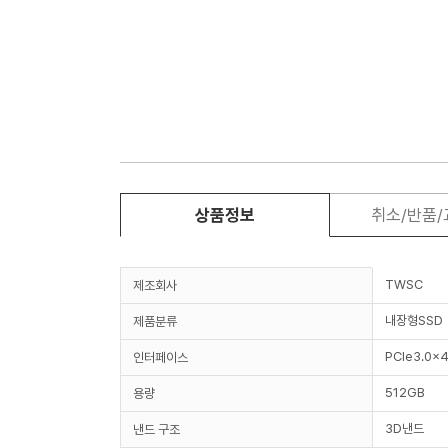
상품정보
취소/반품
TWSC
제조회사
내장형SSD
제품분류
PCIe3.0x4
인터페이스
512GB
용량
3D낸드
낸드 구조