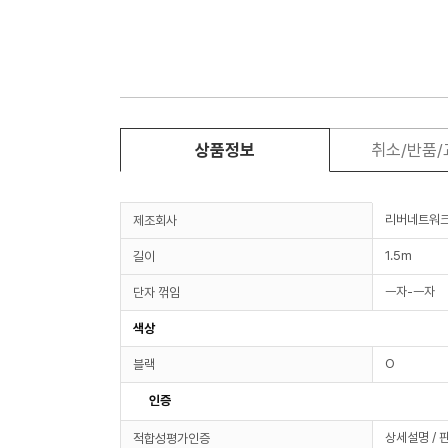
상품정보
취소/반품
리버네트워
제조회사
1.5m
길이
ㅡ자-ㅡ자
단자 꺾임
색상
O
블랙
인증
상세설명 / 
적합성평가인증