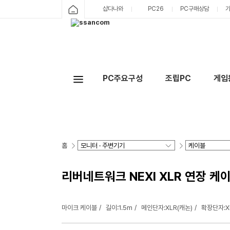
샵다나와
PC26
PC구매상담
PC주요구성
조립PC
게임
홈
리버네트워크 NEXI XLR 연장 케이블 
마이크 케이블
길이:1.5m
메인단자:XLR(캐논)
확장단자:X