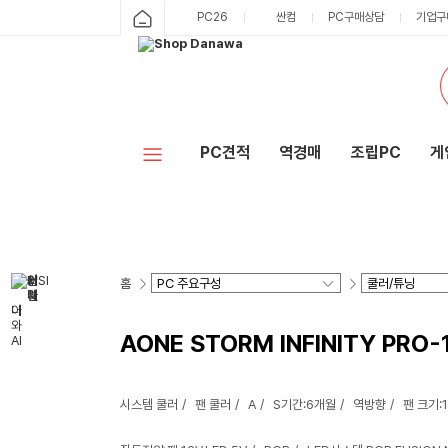
PC26
싼컴
PC구매상담
기업구
PC견적
역경매
조립PC
게
홈
AONE STORM INFINITY PRO
시스템 쿨러
팬 쿨러
A
S기간:6개월
역방향
팬 크기: