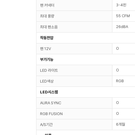
3-4핀
팬 커넥터
55 CFM
최대 풍량
26dBA
최대 팬소음
작동전압
O
팬 12V
부가기능
O
LED 라이트
RGB
LED색상
LED시스템
O
AURA SYNC
O
RGB FUSION
6개월
A/S기간