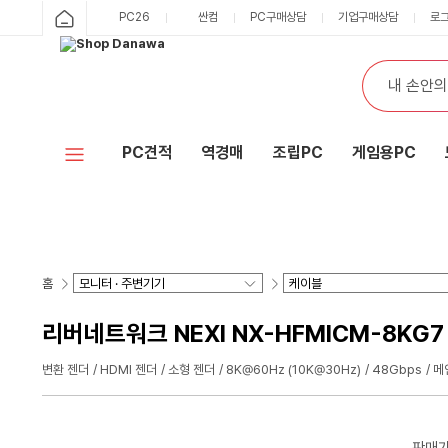
PC26
싼컴
PC구매상담
기업구매상담
로
PC견적
역경매
조립PC
게임용PC
홈
리버네트워크 NEXI NX-HFMICM-8KG7 H
변환 젠더
HDMI 젠더
소형 젠더
8K@60Hz (10K@30Hz)
48Gbps
메
판매