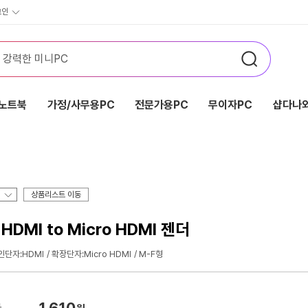
그인
노트북
가정/사무용PC
전문가용PC
무이자PC
샵다나와
상품리스트 이동
DMI to Micro HDMI 젠더
인단자:HDMI
확장단자:Micro HDMI
M-F형
1,610
가