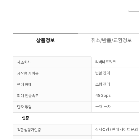
상품정보
취소/반품/교환정보
리버네트워크
제조회사
변환 젠더
제작형 케이블
소형 젠더
젠더 형태
48Gbps
최대 전송속도
ㅡ자-ㅡ자
단자 꺾임
인증
상세설명 / 판매 사이트 문의
적합성평가인증