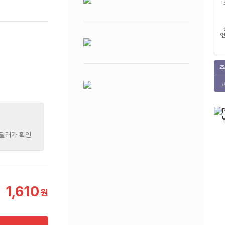
없
주
 딜러가 확인
1,610
원