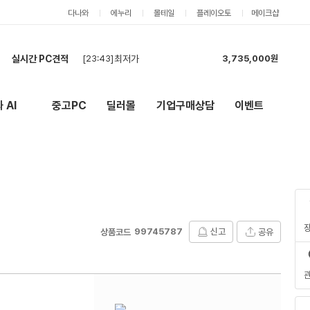
다나와
에누리
몰테일
플레이오토
메이크샵
실시간 PC견적
[23:37]
견적신청
1,185,000원
[23:36]
견적신청
1,388,000원
[23:33]
최저가
3,735,000원
 AI
중고PC
딜러몰
기업구매상담
이벤트
New
외부 링크
[23:30]
세금계산서 필요합니다.
500,000원
[23:23]
견적
2,887,000원
[23:22]
견적
2,887,000원
[23:21]
견적신청
1,388,000원
[23:07]
이정도면 괜찮을까요? 아님 추가로 수정해야할 부품이 있나요
3,895,000원
[22:49]
상급업무용PC _세금계산서 발행 입니다
3,278,000원
[23:43]
최저가
3,735,000원
99745787
신고
공유
상품코드