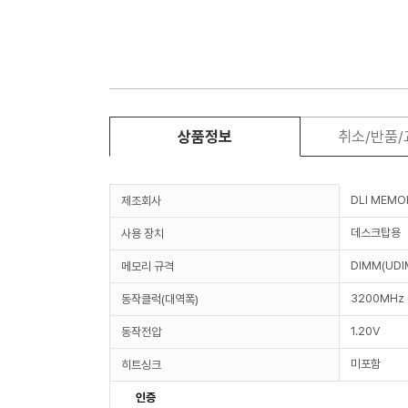
상품정보
취소/반품
DLI MEMO
제조회사
데스크탑용
사용 장치
DIMM(UDI
메모리 규격
3200MHz 
동작클럭(대역폭)
1.20V
동작전압
미포함
히트싱크
인증