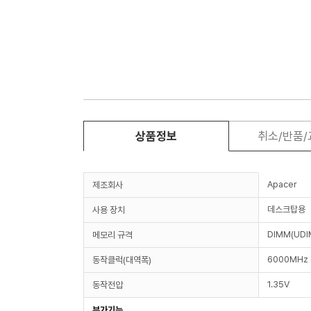
상품정보
취소/반품
Apacer
제조회사
데스크탑용
사용 장치
DIMM(UDI
메모리 규격
6000MHz 
동작클럭(대역폭)
1.35V
동작전압
부가기능