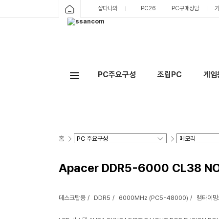
샵다나와
PC26
PC구매상담
PC주요구성
조립PC
게임
홈
Apacer DDR5-6000 CL38 N
데스크탑용
DDR5
6000MHz (PC5-48000)
램타이밍: