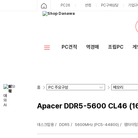
PC26
싼컴
PC구매상담
기업구
PC견적
역경매
조립PC
게
홈
Apacer DDR5-5600 CL46 (1
데스크탑용
DDR5
5600MHz (PC5-44800)
램타이밍: