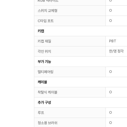
O
RGB 백라이트
O
스위치 교체형
O
C타입 포트
키캡
PBT
키캡 재질
한/영 정각
각인 위치
부가 기능
O
멀티페어링
케이블
O
착탈식 케이블
추가 구성
O
루프
O
청소용 브러쉬