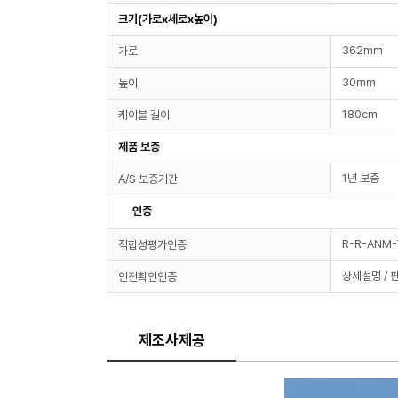
크기(가로x세로x높이)
362mm
가로
30mm
높이
180cm
케이블 길이
제품 보증
1년 보증
A/S 보증기간
인증
R-R-ANM-
적합성평가인증
상세설명 / 
안전확인인증
제조사제공