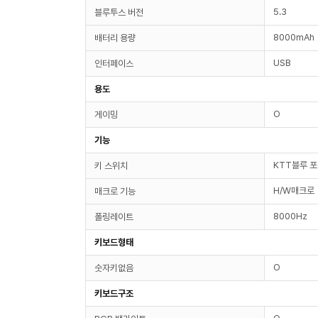
5.3
블루투스 버전
8000mAh
배터리 용량
USB
인터페이스
용도
O
게이밍
기능
KTT블루 
키 스위치
H/W매크로
매크로 기능
8000Hz
폴링레이트
키보드형태
O
숫자키없음
키보드구조