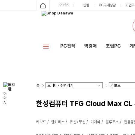
PC26
싼컴
PC구매상담
기업구
PC견적
역경매
조립PC
게
홈
한성컴퓨터 TFG Cloud Max C
키보드
텐키리스
유선+무선
기계식
블루투스
전용동