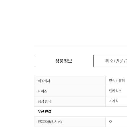
상품정보
취소/반품
한성컴퓨터
제조회사
텐키리스
사이즈
기계식
접점 방식
무선 연결
O
전용동글(리시버)