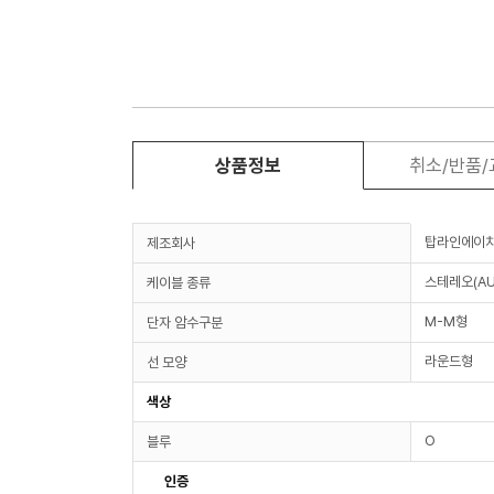
상품정보
취소/반품
탑라인에이
제조회사
스테레오(AU
케이블 종류
M-M형
단자 암수구분
라운드형
선 모양
색상
O
블루
인증