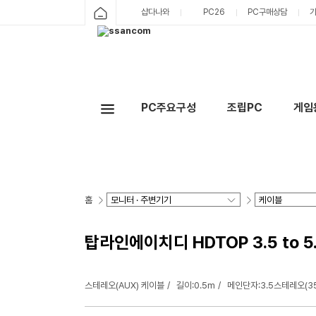
샵다나와
PC26
PC구매상담
PC주요구성
조립PC
게임
홈
탑라인에이치디 HDTOP 3.5 to 5
스테레오(AUX) 케이블
길이:0.5m
메인단자:3.5스테레오(35