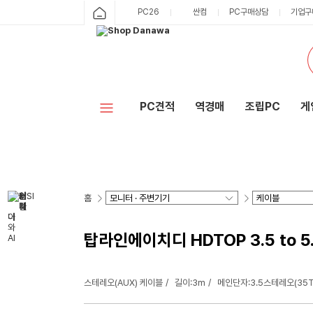
PC26
싼컴
PC구매상담
기업구
PC견적
역경매
조립PC
게
홈
탑라인에이치디 HDTOP 3.5 to 5
스테레오(AUX) 케이블
길이:3m
메인단자:3.5스테레오(35T