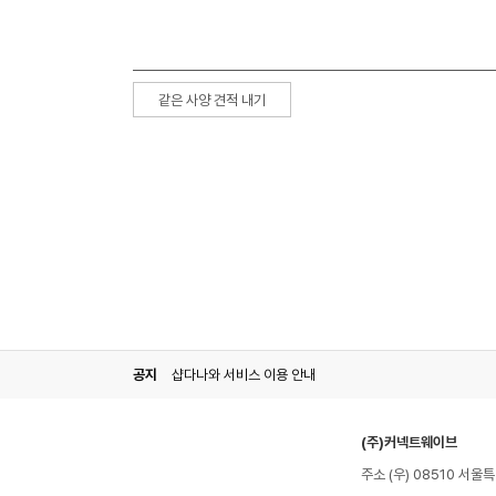
같은 사양 견적 내기
공지
샵다나와 서비스 이용 안내
(주)커넥트웨이브
주소 (우) 08510 서