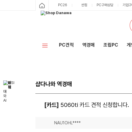
PC26
싼컴
PC구매상담
기업구
PC견적
역경매
조립PC
게
샵다나와 역경매
[카드]
5060ti 카드 견적 신청합니다.
NAU1OHL****