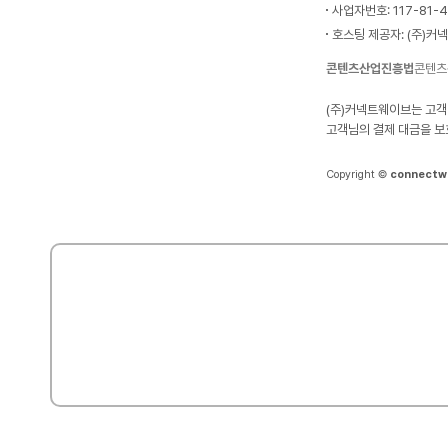
사업자번호: 117-81-
호스팅 제공자: (주)커
콘텐츠산업진흥법
콘텐츠
(주)커넥트웨이브는 고객
고객님의 결제 대금을 보
Copyright ©
connectw