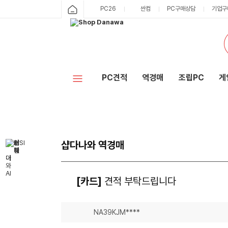
PC26
싼컴
PC구매상담
기업구
PC견적
역경매
조립PC
게
샵다나와 역경매
[카드]
견적 부탁드립니다
NA39KJM****