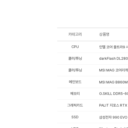
카테고리
상품명
CPU
인텔 코어 울트라9 시
쿨러/튜닝
darkFlash DL
쿨러/튜닝
MSI MAG 코어리퀴드
메인보드
MSI MAG B860M
메모리
G.SKILL DDR5-6
그래픽카드
PALIT 지포스 RTX 5
SSD
삼성전자 990 EVO P