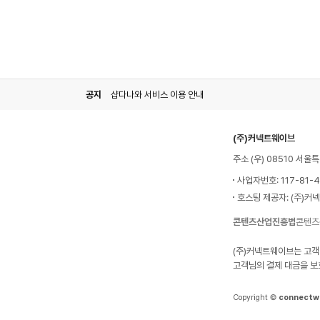
공지
샵다나와 서비스 이용 안내
(주)커넥트웨이브
주소 (우) 08510 서
사업자번호: 117-81-
호스팅 제공자: (주)커
콘텐츠산업진흥법
콘텐츠
(주)커넥트웨이브는 고객
고객님의 결제 대금을 보
Copyright ©
connectw