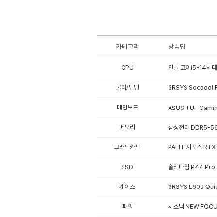
카테고리
상품명
CPU
인텔 코어i5-14세대
쿨러/튜닝
3RSYS Socoool 
메인보드
ASUS TUF Gamin
메모리
삼성전자 DDR5-56
그래픽카드
PALIT 지포스 RTX 5
SSD
솔리다임 P44 Pro 
케이스
3RSYS L600 Qui
파워
시소닉 NEW FOCUS