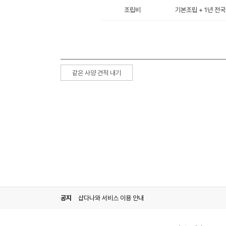
조립비
기본조립 + 1년 전국
같은 사양 견적 내기
공지
샵다나와 서비스 이용 안내