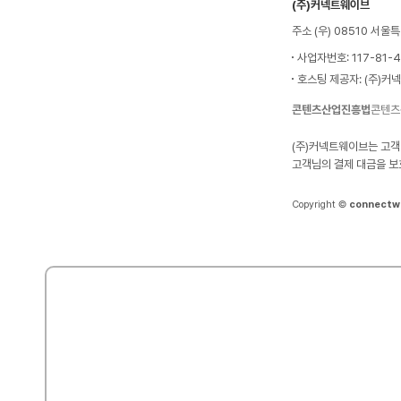
(주)커넥트웨이브
주소 (우) 08510 서
사업자번호: 117-81-
호스팅 제공자: (주)커
콘텐츠산업진흥법
콘텐츠
(주)커넥트웨이브는 고객
고객님의 결제 대금을 보
Copyright ©
connectw