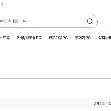
그인
노트북
가정/사무용PC
전문가용PC
무이자PC
샵다나와
결제방법 :