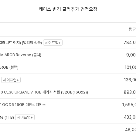
케이스 변경 쿨러추가 견적요청
평균
784,
그래니트 릿지) (멀티팩 정품)
세이프업+
WM ARGB Reverse (블랙)
9,00
ARGB (블랙)
101,0
136,0
세이프업+
0 CL30 URBANE V RGB 패키지 서린 (32GB(16Gx2))
893,
XT OC D6 16GB 대원씨티에스
1,595,
433,0
e (1TB)
세이프업+
48,0