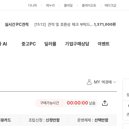
다나와
에누리
몰테일
플레이오토
메이크샵
실시간 PC견적
[15:12]
견적 및 호환성 체크 부탁드립니다.
1,371,000원
[15:03]
견적부탁드립니다
4,999,000원
[14:20]
다시 견적 드립니다.
2,191,000원
 AI
중고PC
딜러몰
기업구매상담
이벤트
New
외부 링크
[14:18]
견적부탁드립니다
5,114,000원
[14:18]
게임용 오래 사용할꺼
2,191,000원
[13:30]
견적 신청 드립니다
3,710,000원
[13:28]
견적 신청 드립니다
3,710,000원
[13:00]
현금 견적신청 합니다
3,263,000원
MY 역경매
[12:32]
견적 요청합니디
3,952,000원
[12:31]
견적 요청합니디
3,952,000원
00:00:00
구매가능시간
남음
신용카드
조립신청 :
신청안함
운영체제 :
선택안함