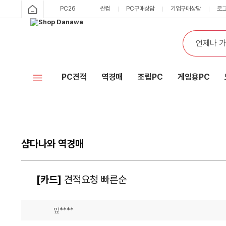
PC26
싼컴
PC구매상담
기업구매상담
로
PC견적
역경매
조립PC
게임용PC
샵다나와 역경매
[카드]
견적요청 빠른순
잎****