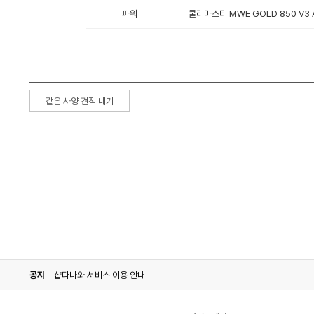
파워
쿨러마스터 MWE GOLD 850 V3 A
같은 사양 견적 내기
공지
샵다나와 서비스 이용 안내