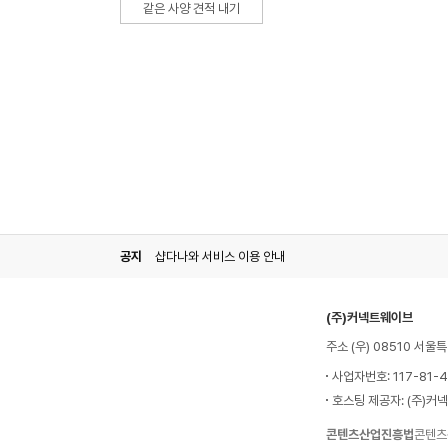
같은 사양 견적 내기
공지
샵다나와 서비스 이용 안내
(주)커넥트웨이브
주소 (우) 08510 서
사업자번호: 117-81-
호스팅 제공자: (주)커
콘텐츠산업진흥법
콘텐츠