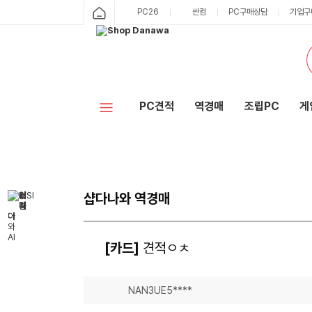
PC26
싼컴
PC구매상담
기업구
PC견적
역경매
조립PC
게
샵다나와 역경매
[카드]
견적ㅇㅊ
NAN3UE5****